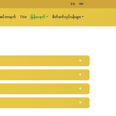
MM
EN
့ အင်တာနက်
TVie
မြန်မာနက်
မိတ်ဖက်လုပ်ငန်းများ
ဦးဝေလင်းထွန်းနှင့် ကျွမ်းကျင်ပညာရှင်များမှ
ည်မှန်းချက်ဖြင့် တည်ထောင်ခဲ့သော Frontiir ကုမ္ပဏီ
 ဆက်လက်ပိုင်ဆိုင်ထားပါသည်။
ုံမှုဆိုင်ရာ ကာကွယ်ခြင်း မူဝါဒ
rkeley ရှိ California တက္ကသိုလ်မှ လျှပ်စစ်
Ph.d. ဘွဲ့ များကို ရရှိထားပါသည်။ ဦးဝေလင်းထွန်းသည်