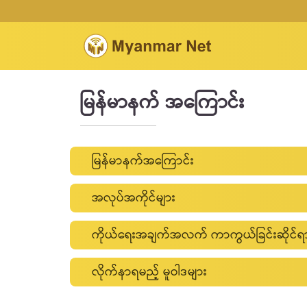
မြန်မာနက် အကြောင်း
မြန်မာနက်အကြောင်း
မြန်မာနက်သည် FRONTIIR Co., Ltd. ၏ လုပ်ငန်းအမ
အလုပ်အကိုင်များ
FRONTIIR သည် အင်တာနက်နှင့် နည်းပညာဆိုင်ရာ နိင်ငံ
အလုပ်အကိုင် အခွင့်အလမ်းများအတွက် jobs@myanmar
ကိုယ်ရေးအချက်အလက် ကာကွယ်ခြင်းဆိုင်ရာ
တည်ထောင်ခဲ့ခြင်း ဖြစ်ပါသည်။ လူတိုင်းတတ်နိုင်သည့် ခ
တွင် နိုင်ငံတကာမှ ရင်းနှီးမြှုပ်နှံမှုများ ပါဝင
လိုက်နာရမည့် မူဝါဒများ
မြန်မာနက် အင်တာနက်ဝန်ဆောင်မှု လု
ရန်ကုန်မြို့တွင် မွေးဖွားခဲ့ပြီး အ.ထ.က (၁) ဒဂုံမှ
မြန်မာနက်ဝန်ဆောင်မှုဆိုင်ရာ လိုက်နာရမည
အင်ဂျင်နီယာနှင့်ကွန်ပျူတာသိပ္ပံ (EECS) ဆိုင်ရာ B.