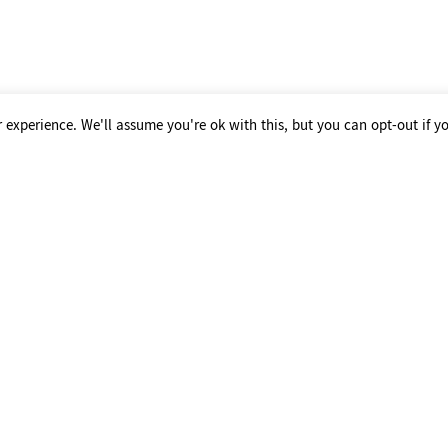
င့် သင်၏ အချက်အလက်များကို လုံခြုံမူရှိစေရန် မြန်မာနက် အနေဖြင့်
့မဟုတ်) ခွင့်ပြုချက်မရှိဘဲယူဆောင်ခြင်းများ မဖြစ်ပေါ်စေရန် မြန်မာနက်
တွင် ပြီးပြည့်စုံသော လုံခြုံရေးစနစ်မည်သည်မရှိသောကြောင့် သင်၏အခ
 experience. We'll assume you're ok with this, but you can opt-out if y
့်အ၀ အာမခံမှု ပေးနိုင်မည်မဟုတ်ပါသော်လည်း အရေးကြီးဆုံးကိစ္စတစ်ခုအ
်၍ အကြောင်းကြားခြင်း
်သော ကိစ္စရပ်များ ပေါ်ပေါက်လာပါက အချိန်နှင့်တပြေးညီ Website တွင် ကြေ
်အသုံးပြုနေပါက မြန်မာနက်အနေဖြင့် သင်သဘောတူညီသည်ဟု ယူဆပါသည်။
ုလျှင်လည်းကောင်း၊ အောက်ပါလိပ်စာသို့ ဆက်သွယ်နိုင်ပါသည်။
။