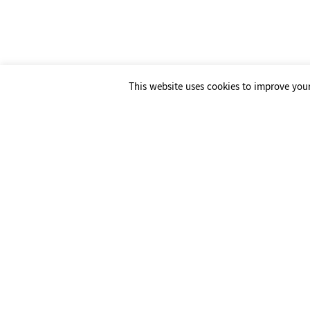
၄။ လုံခြုံရေးဆိုင်ရာမူဝါဒများ
လုံခြုံရေးဆိုင်ရာနောက်ဆုံးပေါ် နည်းပညာများဖြ
များအား တရားမဝင် လိမ်လည် လှည့်ဖျားခြင်းများ (သို
နက်အနေဖြင့် ကာကွယ်မှုပေးထားသော်လည်း ကမ္ဘာပေါ်
This website uses cookies to improve your
တာခိုးယူခြင်း၊ ယူဆောင်ခြင်း နှင့် ပတ်သက်၍ အပြည
မည်။
၅။ မူဝါဒဆိုင်ရာ ပြောင်းလဲမှုနှင့်ပတ်သက
မြန်မာနက်အနေဖြင့် ပြုပြင်ပြောင်းလဲခြင်းနှင့်ဆိုင
ပြီးနောက် သင့်အနေဖြင့် ဝန်ဆောင်မူအား ဆက်လက
လည်းကောင်း၊ ဆက်စပ်သည့်မေးခွန်းများ မေးမြန်းလိ
အီးမေးလ်လိပ်စာ-
feedback@frontiir.net
၀၉ ၇၆ ၅၃၃ ၈၄၄၀
၊
၀၉ ၇၆ ၅၃၃ ၈၄၄၁
Frontiir Co., Ltd
အသိပေးကြေညာချက်များကို Viber တွင်ဖတ်ရန်
အမှတ် ၃၃၊ ပြည်လမ်း၊ မရမ်းကုန်းမြို့နယ်၊ ရန်ကုန်မြို့
နီးစပ်ရာ မြန်မာနက်စတိုးများအား ရှာရန်