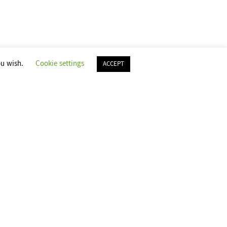
 ကာကွယ်မူပေးထားပါသည်။ သင်၏ ကိုယ်ရေးအချက်အလက်
ဘက်မှ လုံခြုံစွာဖြင့်သိမ်းဆည်းထားပါသည်။ မြန်မာ
ျက်အလက်နှင့် ပတ်သက်၍ ခွင့်ပြုချက် မရှိဘဲ ဒေ
ou wish.
Cookie settings
ACCEPT
ဖြစ်သတ်မှတ်၍ အတတ်နိုင်ဆုံး ထိန်းသိမ်း သွားပါ
ာ်ငြာပေးမည်ဖြစ်ပါသည်။ ပြုပြင်ပြောင်းလဲမူပြုလုပ်
 သင့်အနေဖြင့် မှတ်ချက်ပေးလိုလျှင်