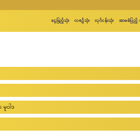
ငွေဖြည့်သုံး
လစဥ်သုံး
လုပ်ငန်းသုံး
အာမခံပြည်
ှတ်တံဆိပ်တစ်ခု ဖြစ်ပါသည်။
တကာကုမ္ပဏီတစ်ခုဖြစ်ပြီး မြန်မာနိုင်ငံဖွား ကမ္ဘာ့အဆင့် နည်းပညာရှင် 
net.com သို့ email ပေးပို့ လျှောက်ထားနိုင်ပါသည်။
 မူဝါဒ
ျိုသာသော ဈေးနှုန်းဖြင့် မြန်နှုန်းမြင့်အင်တာနက်ကို အသုံးပြုနိုင်ရန် ရ
်သော်လည်း အဓိကရှယ်ယာအများစုကို ဦးဝေလင်းထွန်းနှင့် တည်ထောင်သူများမှ
ပ်ငန်း၏ သုံးစွဲသူကိုယ်ရေးအချက်အလက်နှင့်လုံခြ
 အထက်တန်းကျောင်း အောင်မြင်ခဲ့သော ဦးဝေလင်းထွန်းသည် အမေရိကန်နိုင်ငံ Be
့်မူဝါဒများ (AUP)
S ဘွဲ့၊ Massachusetts Institute of Technology တက္ကသိုလ်မှ S.M. နှင့် 