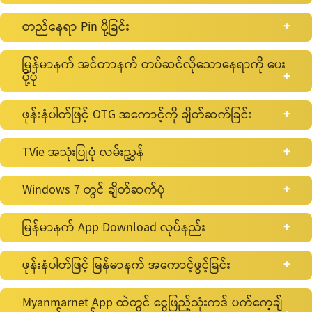
တည်နေရာ Pin ပို့ခြင်း
နက်ပြား
မြန်မာနက် အင်တာနက် တပ်ဆင်လိုသောနေရာကို ပေး
ပို့ပုံ
ဖုန်းနံပါတ်ဖြင့် OTG အကောင့်ကို ချိတ်ဆက်ခြင်း
TVie အသုံးပြုပုံ လမ်းညွှန်
How to connect Google account with TVie
Windows 7 တွင် ချိတ်ဆက်ပုံ
How to install or uninstall App on TVie
မြန်မာနက် App Download လုပ်နည်း
ဖုန်းနံပါတ်ဖြင့် မြန်မာနက် အကောင့်ဖွင့်ခြင်း
Android
Myanmarnet App ထဲတွင် ငွေဖြည့်သုံးကဒ် ပက်ကေ့ချ်