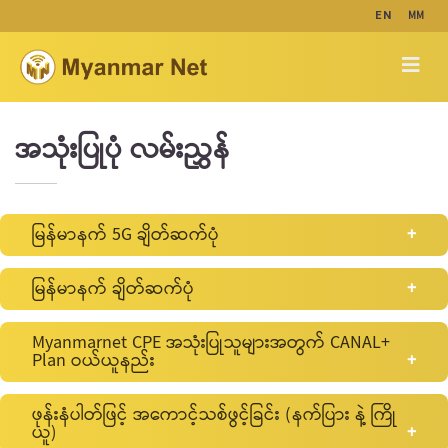
MM
EN
အသုံးပြုပုံ လမ်းညွှန်
မြန်မာနက် 5G ချိတ်ဆက်ပုံ
မြန်မာနက် ချိတ်ဆက်ပုံ
Android
Myanmarnet CPE အသုံးပြုသူများအတွက် CANAL+
Plan ဝယ်ယူနည်း
Android
ဖုန်းနံပါတ်ဖြင့် အကောင့်သစ်ဖွင့်ခြင်း (နက်ပြား နဲ့ ကြို
ယူ)