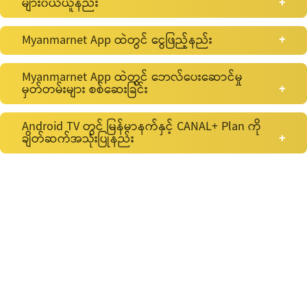
များ၀ယ်ယူနည်း
Myanmarnet App ထဲတွင် ငွေဖြည့်နည်း
Myanmarnet App ထဲတွင် ဘေလ်ပေးဆောင်မှု
မှတ်တမ်းများ စစ်ဆေးခြင်း
Android TV တွင် မြန်မာနက်နှင့် CANAL+ Plan ကို
ချိတ်ဆက်အသုံးပြုနည်း